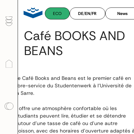
Aller
au
ECO
DE
/
EN
/
FR
News
contenu
Café BOOKS AND
BEANS
Le Café Books and Beans est le premier café en
libre-service du Studentenwerk à l’Université de
la Sarre.
Il offre une atmosphère confortable où les
étudiants peuvent lire, étudier et se détendre
autour d’une tasse de café ou d’une autre
boisson, avec des horaires d’ouverture adaptés 