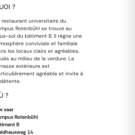
UOI ?
 restaurant universitaire du
mpus Rotenbühl se trouve au
us-sol du bâtiment B. Il règne une
mosphère conviviale et familiale
ns les locaux clairs et agréables,
tués au milieu de la verdure. La
rrasse extérieure est
rticulièrement agréable et invite à
 détente.
Ù ?
w saar
mpus Rotenbühl
timent B
ldhausweg 14