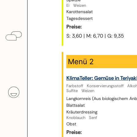
Ei Weizen
Karottensalat
Tagesdessert
Preise:
S: 3,60 | M: 6,70 | G: 9,35
Menü 2
KlimaTeller: Gemüse in Teriyak
Farbstoff Konservierungsstoff Alk
Sulfite Weizen
Langkornreis (Aus biologischem An
Blattsalat
Kräuterdressing
Knoblauch Senf
Obst
Preise: