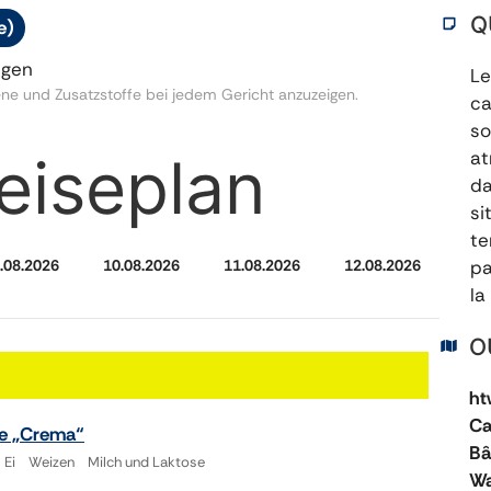
Q
e)
igen
Le
gene und Zusatzstoffe bei jedem Gericht anzuzeigen.
ca
so
eiseplan
at
da
si
te
.08.2026
10.08.2026
11.08.2026
12.08.2026
pa
la
O
ht
Ca
ße „Crema“
Bâ
ch Ei Weizen Milch und Laktose
Wa