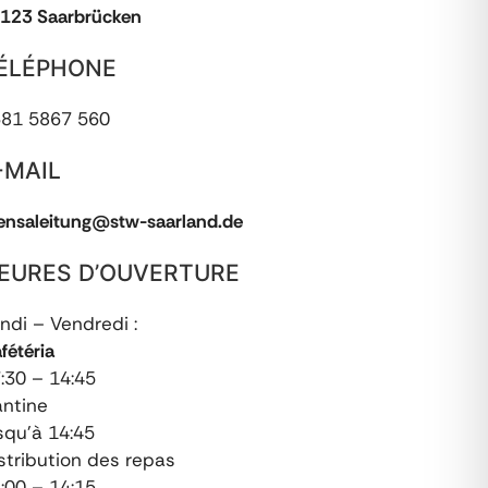
123 Saarbrücken
ÉLÉPHONE
81 5867 560
-MAIL
nsaleitung@stw-saarland.de
EURES D’OUVERTURE
ndi – Vendredi :
fétéria
:30 – 14:45
ntine
squ’à 14:45
stribution des repas
:00 – 14:15