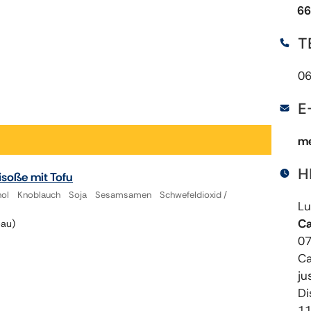
66
T
06
E
me
H
isoße mit Tofu
ohol Knoblauch Soja Sesamsamen Schwefeldioxid /
Lu
Ca
bau)
07
Ca
ju
Di
11