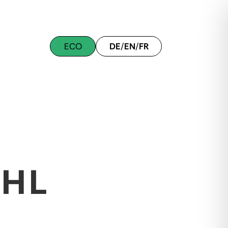
ECO
DE
/
EN
/
FR
ÜHL