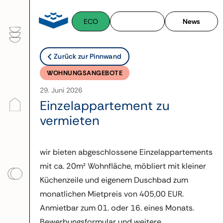
Zum
Inhalt
ECO
News
springen
Zurück zur Pinnwand
WOHNUNGSANGEBOTE
29. Juni 2026
Einzelappartement zu
vermieten
wir bieten abgeschlossene Einzelappartements
mit ca. 20m² Wohnfläche, möbliert mit kleiner
Küchenzeile und eigenem Duschbad zum
monatlichen Mietpreis von 405,00 EUR.
Anmietbar zum 01. oder 16. eines Monats.
Bewerbungsformular und weitere