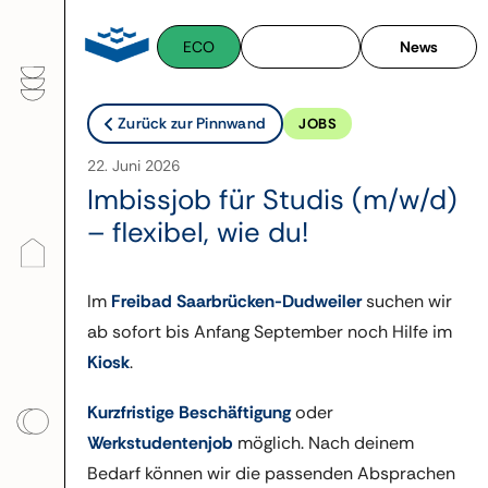
Zum
Inhalt
ECO
News
springen
Zurück zur Pinnwand
JOBS
22. Juni 2026
Imbissjob für Studis (m/w/d)
– flexibel, wie du!
Im
Freibad Saarbrücken-Dudweiler
suchen wir
ab sofort bis Anfang September noch Hilfe im
Kiosk
.
Kurzfristige Beschäftigung
oder
Werkstudentenjob
möglich. Nach deinem
Bedarf können wir die passenden Absprachen