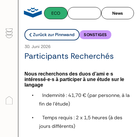
Zum
Inhalt
ECO
News
springen
Zurück zur Pinnwand
SONSTIGES
30. Juni 2026
Participants Recherchés
Nous recherchons des duos d’ami
·
e
·
s
intéressé
·e·
s à participer à une étude sur le
langage
•
Indemnité : 41,70 € (par personne, à la
fin de l’étude)
•
Temps requis : 2 x 1,5 heures (à des
jours différents)