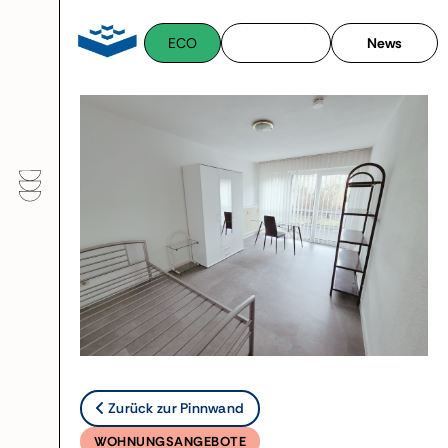
Zum
Inhalt
ECO
News
springen
Zurück zur Pinnwand
WOHNUNGSANGEBOTE