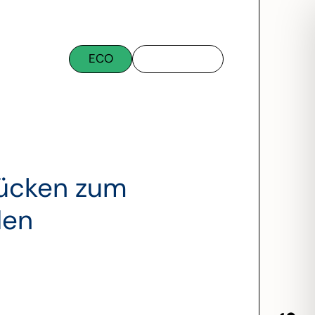
ECO
rücken zum
den