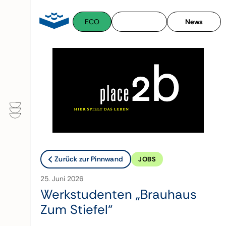
Zum
Inhalt
ECO
News
springen
Zurück zur Pinnwand
JOBS
25. Juni 2026
Werkstudenten „Brauhaus
Zum Stiefel“