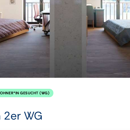
OHNER*IN GESUCHT (WG)
n 2er WG