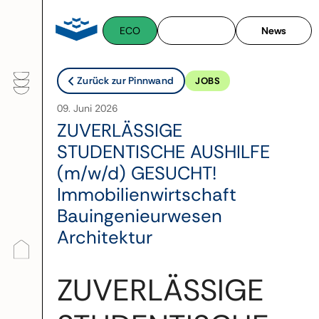
Zum
Inhalt
ECO
News
springen
Zurück zur Pinnwand
JOBS
09. Juni 2026
ZUVERLÄSSIGE
STUDENTISCHE AUSHILFE
(m/w/d) GESUCHT!
Immobilienwirtschaft
Bauingenieurwesen
Architektur
ZUVERLÄSSIGE