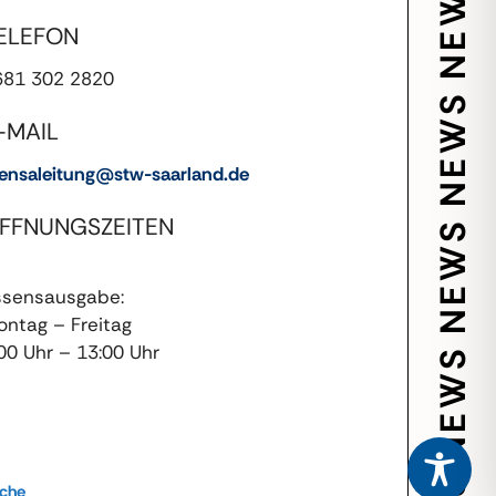
ELEFON
681 302 2820
-MAIL
nsaleitung@stw-saarland.de
FFNUNGSZEITEN
ssensausgabe:
ntag – Freitag
00 Uhr – 13:00 Uhr
ache