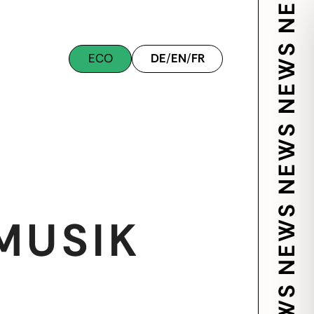
ECO
DE
/
EN
/
FR
MUSIK