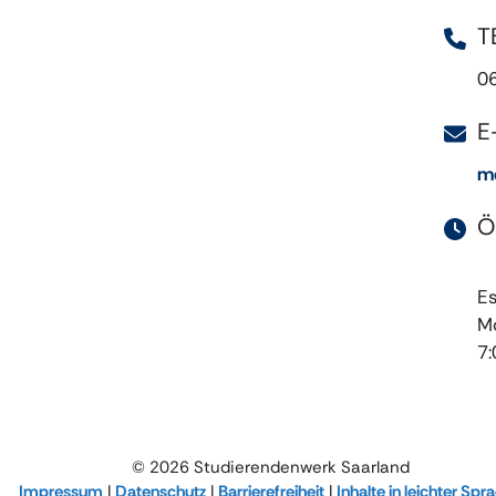
T
0
E
me
Ö
E
Mo
7:
© 2026 Studierendenwerk Saarland
Impressum
|
Datenschutz
|
Barrierefreiheit
|
Inhalte in leichter Spr