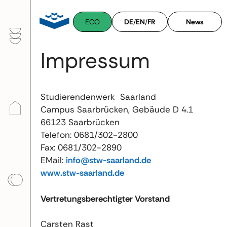
Zum
Inhalt
ECO
DE
/
EN
/
FR
News
springen
Impressum
Studierendenwerk Saarland
Campus Saarbrücken, Gebäude D 4.1
66123 Saarbrücken
Telefon: 0681/302-2800
Fax: 0681/302-2890
EMail:
info@stw-saarland.de
www.stw-saarland.de
Vertretungsberechtigter Vorstand
Carsten Rast