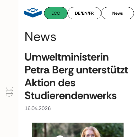
Zum
Inhalt
ECO
DE
/
EN
/
FR
News
springen
News
Umweltministerin
Petra Berg unterstützt
Aktion des
Studierendenwerks
16.04.2026