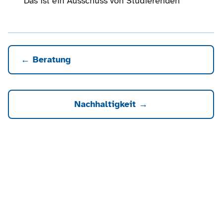
Das ist ein Ausschuss von Studierenden
← Beratung
Nachhaltigkeit →
Studierendenwerk Saarland —
Zur Website in Alltags-
Sprache