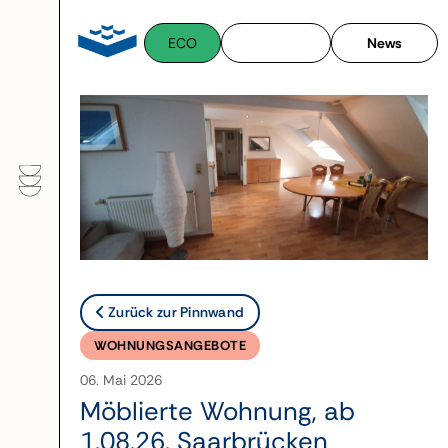
Zum
Inhalt
ECO
News
springen
Zurück zur Pinnwand
WOHNUNGSANGEBOTE
06. Mai 2026
Möblierte Wohnung, ab
1.08.26, Saarbrücken