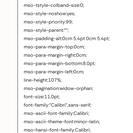
mso-tstyle-colband-size:0;
mso-style-noshow:yes;
mso-style-priority:99;
mso-style-parent:““;
mso-padding-alt:0cm 5.4pt 0cm 5.4pt;
mso-para-margin-top:0cm;
mso-para-margin-right:0cm;
mso-para-margin-bottom:8.0pt;
mso-para-margin-left:0cm;
line-height:107%;
mso-pagination:widow-orphan;
font-size:11.0pt;
font-family:“Calibri“,sans-serif;
mso-ascii-font-family:Calibri;
mso-ascii-theme-font:minor-latin;
mso-hansi-font-family:Calibri;