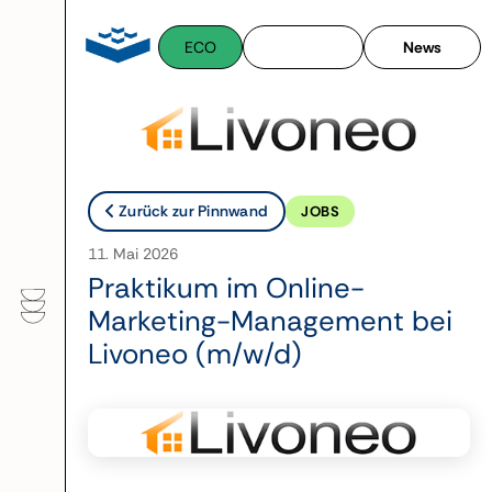
Zum
Inhalt
ECO
News
springen
Zurück zur Pinnwand
JOBS
11. Mai 2026
Praktikum im Online-
Marketing-Management bei
Livoneo (m/w/d)