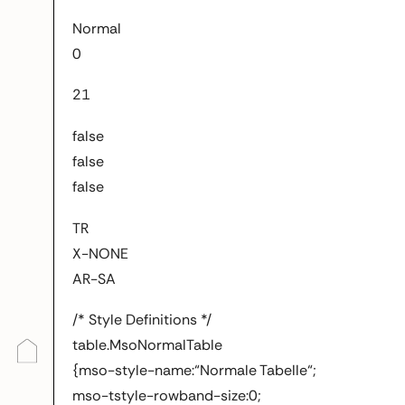
Normal
0
21
false
false
false
TR
X-NONE
AR-SA
/* Style Definitions */
table.MsoNormalTable
{mso-style-name:“Normale Tabelle“;
mso-tstyle-rowband-size:0;