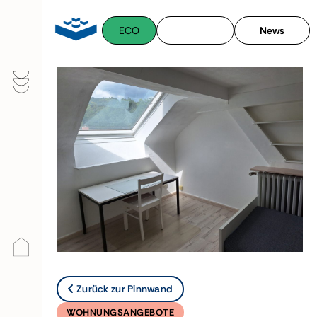
Zum
Inhalt
ECO
News
springen
Zurück zur Pinnwand
WOHNUNGSANGEBOTE